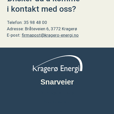
i kontakt med oss?
Telefon: 35 98 48 00
Adresse: Bråteveien 6, 3772 Kragerø
E-post:
firmapost@kragero-energi.no
Snarveier
Om Kragerø Energi
Åpenhetsloven
Personvern